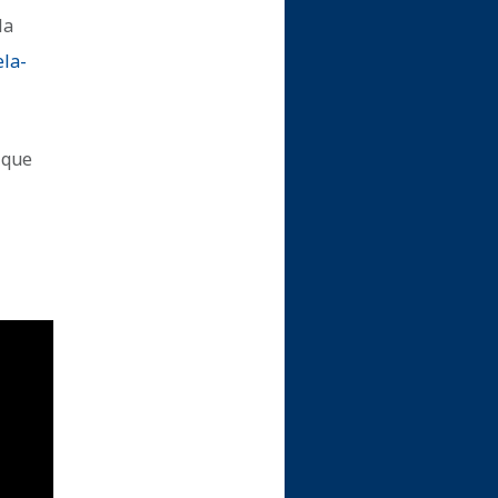
la
ela-
 que