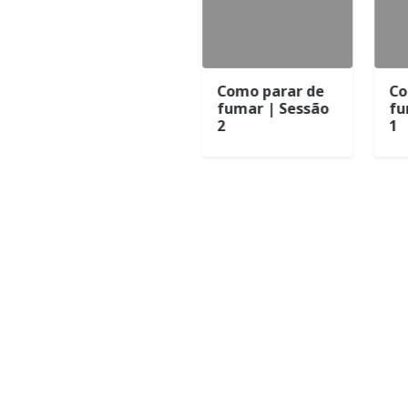
Como parar de
Como parar de
Com
fumar | Sessão
fumar | Sessão
fum
3
2
1