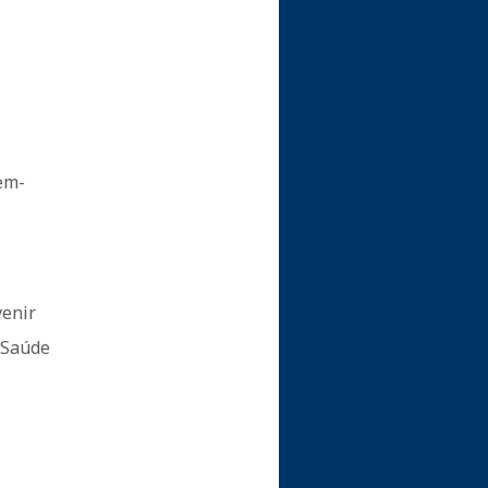
em-
venir
 Saúde