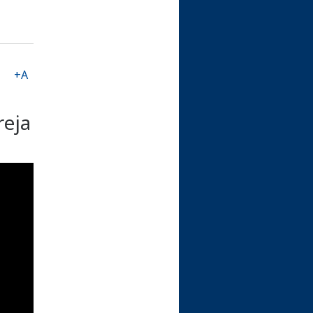
+A
reja