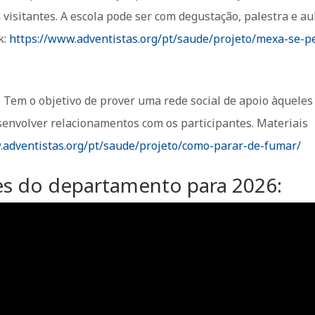
isitantes. A escola pode ser com degustação, palestra e au
k:
https://www.adventistas.org/pt/saude/projeto/mexa-se-p
 Tem o objetivo de prover uma rede social de apoio àqueles
senvolver relacionamentos com os participantes. Materiais
.adventistas.org/pt/saude/projeto/como-parar-de-fumar/
es do departamento para 2026: