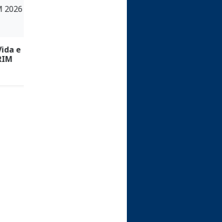
da e
Materiais para
Momento Vida e
IM
Feira Vida e
Saúde
Saúde